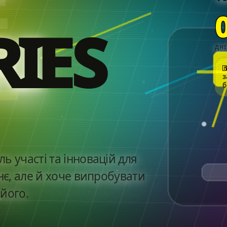
I
E
S
ДНІ
з
б
ь участі та інновацій для
нє, але й хоче випробувати
його.