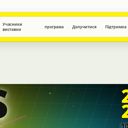
Учасники
програма
Долучитися
Підтримка
виставки
S
10