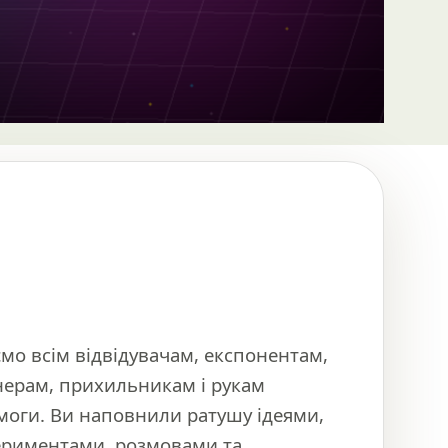
мо всім відвідувачам, експонентам,
нерам, прихильникам і рукам
моги. Ви наповнили ратушу ідеями,
ериментами, розмовами та