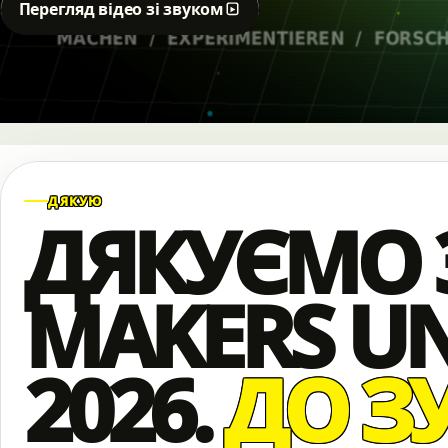
Перегляд відео зі звуком
ДЯКУЮ
ДЯКУЄМО 
MAKERS UN
2026.
ДО ЗУ