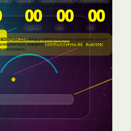
0
00
00
00
В
ГОДИНИ
МІН
СЕК
Вхід у суботу та участь шкільних класів
БЕЗКОШТОВНО
алишаються, завдяки
Community4you AG
і
Auprotec
езкоштовно.