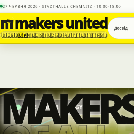
27 ЧЕРВНЯ 2026 · STADTHALLE CHEMNITZ · 10:00-18:00
makers united
Досвід
🇩🇪
🇬🇧
🇺🇦
🇳🇱
🇪🇸
🇭🇺
🇨🇿
🇧🇦
🇯🇵
🇵🇱
🇮🇹
🇫🇷
🇸🇮
MAKER