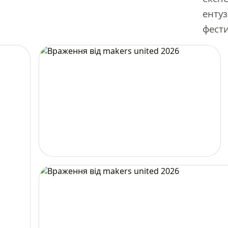
ентуз
фести