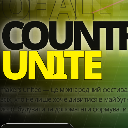
OF ALL
COUNTR
U
N
I
T
E
makers united — це міжнародний фестивал
всіх, хто не лише хоче дивитися в майбут
його, будувати та допомагати формувати 