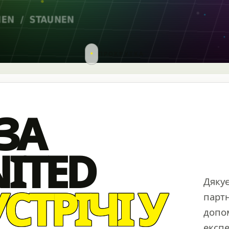
ПРОКРУТКА
ЗА
ITED
Дякує
СТРІЧІ У
парт
допо
експ