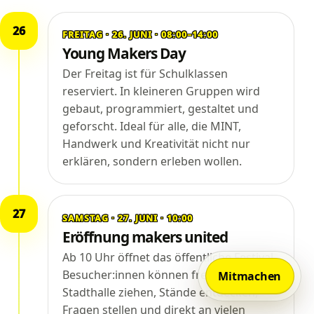
26
FREITAG · 26. JUNI · 08:00–14:00
Young Makers Day
Der Freitag ist für Schulklassen
reserviert. In kleineren Gruppen wird
gebaut, programmiert, gestaltet und
geforscht. Ideal für alle, die MINT,
Handwerk und Kreativität nicht nur
erklären, sondern erleben wollen.
27
SAMSTAG · 27. JUNI · 10:00
Eröffnung makers united
Ab 10 Uhr öffnet das öffentliche Festival.
Besucher:innen können frei durch die
Mitmachen
Stadthalle ziehen, Stände entdecken,
Fragen stellen und direkt an vielen