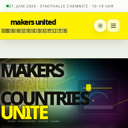
27. JUNI 2026 · STADTHALLE CHEMNITZ · 10–18 UHR
makers united
🇩🇪
🇬🇧
🇺🇦
🇳🇱
🇪🇸
🇭🇺
🇨🇿
🇧🇦
🇯🇵
🇵🇱
🇮🇹
🇫🇷
🇸🇮
MAKERS
OF ALL
COUNTRI
E
S
U
N
I
T
E