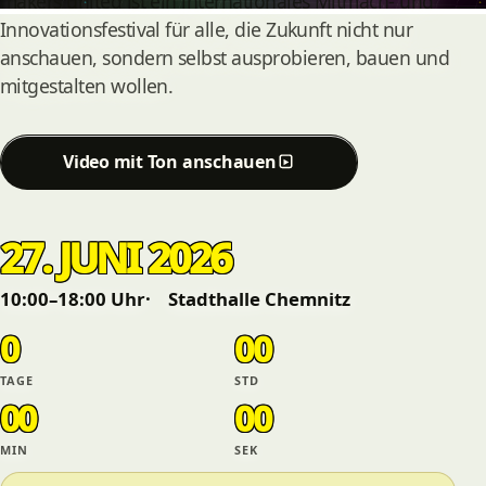
makers united ist ein internationales Mitmach- und
Innovationsfestival für alle, die Zukunft nicht nur
anschauen, sondern selbst ausprobieren, bauen und
mitgestalten wollen.
Video mit Ton anschauen
27. JUNI 2026
10:00–18:00 Uhr
Stadthalle Chemnitz
0
00
TAGE
STD
00
00
MIN
SEK