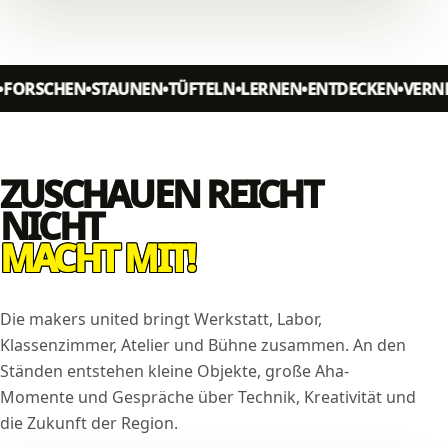
SCHEN
STAUNEN
TÜFTELN
LERNEN
ENTDECKEN
VERNETZE
ZUSCHAUEN REICHT
NICHT
MACHT MIT!
Die makers united bringt Werkstatt, Labor,
Klassenzimmer, Atelier und Bühne zusammen. An den
Ständen entstehen kleine Objekte, große Aha-
Momente und Gespräche über Technik, Kreativität und
die Zukunft der Region.